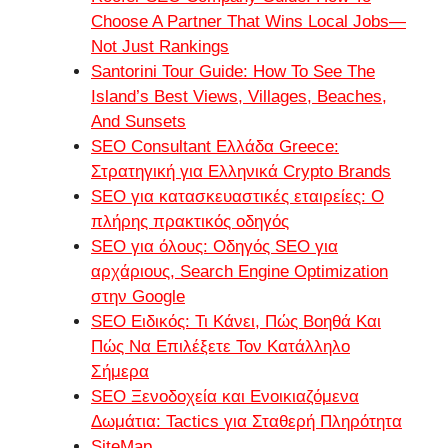
Choose A Partner That Wins Local Jobs—
Not Just Rankings
Santorini Tour Guide: How To See The
Island’s Best Views, Villages, Beaches,
And Sunsets
SEO Consultant Ελλάδα Greece:
Στρατηγική για Ελληνικά Crypto Brands
SEO για κατασκευαστικές εταιρείες: Ο
πλήρης πρακτικός οδηγός
SEO για όλους: Οδηγός SEO για
αρχάριους, Search Engine Optimization
στην Google
SEO Ειδικός: Τι Κάνει, Πώς Βοηθά Και
Πώς Να Επιλέξετε Τον Κατάλληλο
Σήμερα
SEO Ξενοδοχεία και Ενοικιαζόμενα
Δωμάτια: Tactics για Σταθερή Πληρότητα
SiteMap