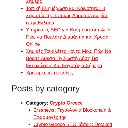
Σήμερα
Τοπική Ενημέρωση και Κοινότητα: Η
Σημασία της Τοπικής Δημοσιογραφίας
στην Ελλάδα
Υπηρεσίες SEO για Κοσμηματοπωλεία:
Πώς να Πουλάτε Διαμάντια και Χρυσά
Online
Χημικές Τουαλέτες Κοντά Μου: Πώς Να
Βρείτε Άμεσα Τη Σωστή Λύση Για
Εκδηλώσεις Και Εργοτάξια Σήμερα
Χρήσιμες ιστοσελίδες
Posts by category
Category:
Crypto Greece
Ersanews: Τεχνολογία Blockchain &
Εφαρμογές της
Crypto Greece SEO Τάσεις: Detailed