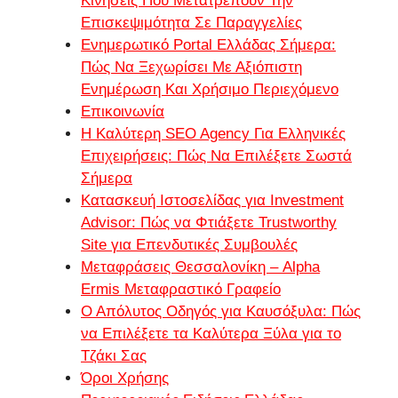
Κινήσεις Που Μετατρέπουν Την
Επισκεψιμότητα Σε Παραγγελίες
Ενημερωτικό Portal Ελλάδας Σήμερα:
Πώς Να Ξεχωρίσει Με Αξιόπιστη
Ενημέρωση Και Χρήσιμο Περιεχόμενο
Επικοινωνία
Η Καλύτερη SEO Agency Για Ελληνικές
Επιχειρήσεις: Πώς Να Επιλέξετε Σωστά
Σήμερα
Κατασκευή Ιστοσελίδας για Investment
Advisor: Πώς να Φτιάξετε Trustworthy
Site για Επενδυτικές Συμβουλές
Μεταφράσεις Θεσσαλονίκη – Alpha
Ermis Μεταφραστικό Γραφείο
Ο Απόλυτος Οδηγός για Καυσόξυλα: Πώς
να Επιλέξετε τα Καλύτερα Ξύλα για το
Τζάκι Σας
Όροι Χρήσης