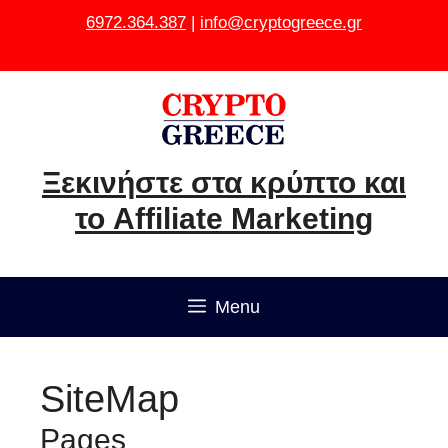
Μετάβαση
6972.364.387
|
info@cryptogreece.gr
σε
περιεχόμενο
Ξεκινήστε στα κρύπτο και
το Affiliate Marketing
Menu
SiteMap
Pages