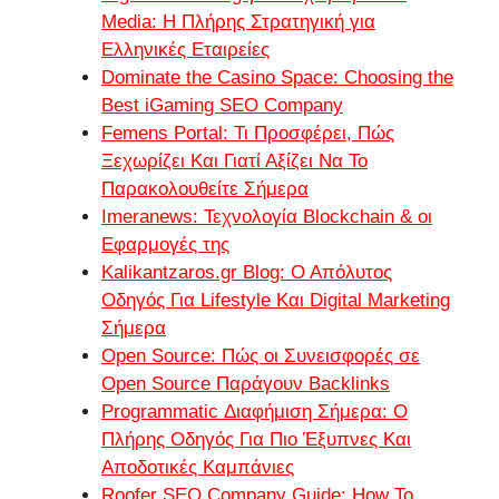
Media: Η Πλήρης Στρατηγική για
Ελληνικές Εταιρείες
Dominate the Casino Space: Choosing the
Best iGaming SEO Company
Femens Portal: Τι Προσφέρει, Πώς
Ξεχωρίζει Και Γιατί Αξίζει Να Το
Παρακολουθείτε Σήμερα
Imeranews: Τεχνολογία Blockchain & οι
Εφαρμογές της
Kalikantzaros.gr Blog: Ο Απόλυτος
Οδηγός Για Lifestyle Και Digital Marketing
Σήμερα
Open Source: Πώς οι Συνεισφορές σε
Open Source Παράγουν Backlinks
Programmatic Διαφήμιση Σήμερα: Ο
Πλήρης Οδηγός Για Πιο Έξυπνες Και
Αποδοτικές Καμπάνιες
Roofer SEO Company Guide: How To