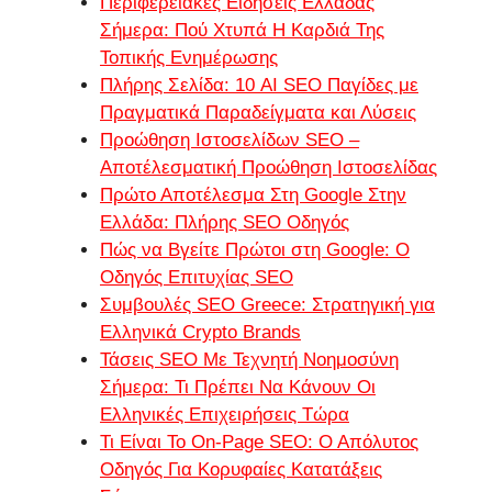
Περιφερειακές Ειδήσεις Ελλάδας
Σήμερα: Πού Χτυπά Η Καρδιά Της
Τοπικής Ενημέρωσης
Πλήρης Σελίδα: 10 AI SEO Παγίδες με
Πραγματικά Παραδείγματα και Λύσεις
Προώθηση Ιστοσελίδων SEO –
Αποτέλεσματική Προώθηση Ιστοσελίδας
Πρώτο Αποτέλεσμα Στη Google Στην
Ελλάδα: Πλήρης SEO Οδηγός
Πώς να Βγείτε Πρώτοι στη Google: Ο
Οδηγός Επιτυχίας SEO
Συμβουλές SEO Greece: Στρατηγική για
Ελληνικά Crypto Brands
Τάσεις SEO Με Τεχνητή Νοημοσύνη
Σήμερα: Τι Πρέπει Να Κάνουν Οι
Ελληνικές Επιχειρήσεις Τώρα
Τι Είναι Το On-Page SEO: Ο Απόλυτος
Οδηγός Για Κορυφαίες Κατατάξεις