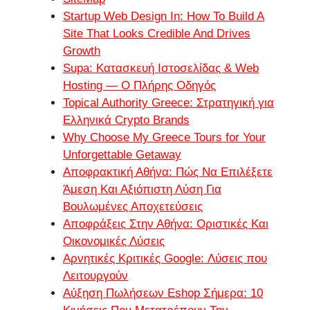
Startup Web Design In: How To Build A
Site That Looks Credible And Drives
Growth
Supa: Κατασκευή Ιστοσελίδας & Web
Hosting — Ο Πλήρης Οδηγός
Topical Authority Greece: Στρατηγική για
Ελληνικά Crypto Brands
Why Choose My Greece Tours for Your
Unforgettable Getaway
Αποφρακτική Αθήνα: Πώς Να Επιλέξετε
Άμεση Και Αξιόπιστη Λύση Για
Βουλωμένες Αποχετεύσεις
Αποφράξεις Στην Αθήνα: Οριστικές Και
Οικονομικές Λύσεις
Αρνητικές Κριτικές Google: Λύσεις που
Λειτουργούν
Αύξηση Πωλήσεων Eshop Σήμερα: 10