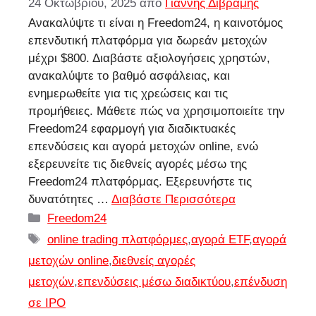
24 Οκτωβρίου, 2025
από
Γιάννης Διβράμης
Ανακαλύψτε τι είναι η Freedom24, η καινοτόμος
επενδυτική πλατφόρμα για δωρεάν μετοχών
μέχρι $800. Διαβάστε αξιολογήσεις χρηστών,
ανακαλύψτε το βαθμό ασφάλειας, και
ενημερωθείτε για τις χρεώσεις και τις
προμήθειες. Μάθετε πώς να χρησιμοποιείτε την
Freedom24 εφαρμογή για διαδικτυακές
επενδύσεις και αγορά μετοχών online, ενώ
εξερευνείτε τις διεθνείς αγορές μέσω της
Freedom24 πλατφόρμας. Εξερευνήστε τις
δυνατότητες …
Διαβάστε Περισσότερα
Κατηγορίες
Freedom24
Ετικέτες
online trading πλατφόρμες
,
αγορά ETF
,
αγορά
μετοχών online
,
διεθνείς αγορές
μετοχών
,
επενδύσεις μέσω διαδικτύου
,
επένδυση
σε IPO