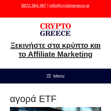
Μετάβαση
6972.364.387
|
info@cryptogreece.gr
σε
περιεχόμενο
Ξεκινήστε στα κρύπτο και
το Affiliate Marketing
Menu
αγορά ETF