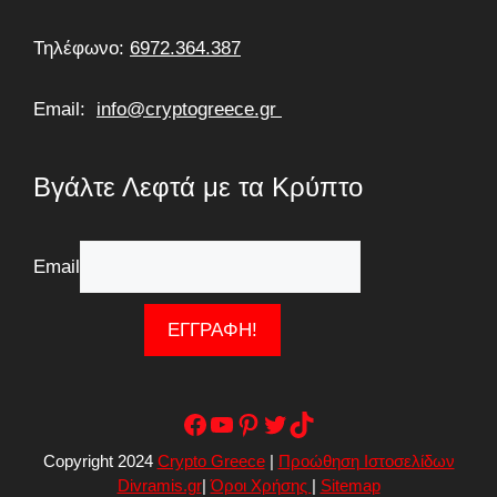
Τηλέφωνο:
6972.364.387
Email:
info@cryptogreece.gr
Βγάλτε Λεφτά με τα Κρύπτο
Email
Facebook
YouTube
Pinterest
Twitter
TikTok
Copyright 2024
Crypto Greece
|
Προώθηση Ιστοσελίδων
Divramis.gr
|
Όροι Χρήσης
|
Sitemap