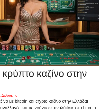
 κρύπτο καζίνο στην
ς Διβράμης
ίνο με bitcoin και crypto καζίνο στην Ελλάδα!
υναλλαγές και τις γρήγορες αναλήψεις στο bitcoin