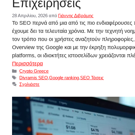
Επιχειρήσεις
28 Απριλίου, 2026
από
Γιάννης Διβράμης
Το SEO περνά από μια από τις πιο ενδιαφέρουσες 
έχουμε δει τα τελευταία χρόνια. Με την τεχνητή νοη
τον τρόπο που οι χρήστες αναζητούν πληροφορίες, 
Overview της Google και με την έκρηξη πολυμορφικ
platforms, οι ιδιοκτήτες ιστοσελίδων χρειάζονται π
Περισσότερα
Κατηγορίες
Crypto Greece
Ετικέτες
Divramis SEO
,
Google ranking
,
SEO Τάσεις
Σχολιάστε