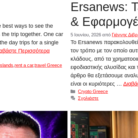
Ersanews: Τ
& Εφαρμογέ
he best ways to see the
s the trip together. One car
5 Ιουνίου, 2026
από
Γιάννης Διβ
Το Ersanews παρακολουθεί σ
he day trips for a single
τον τρόπο με τον οποίο αυ
αβάστε Περισσότερα
κλάδους, από τα χρηματοοικ
islands
,
rent a car
,
travel Greece
εφοδιαστικής αλυσίδας και 
άρθρο θα εξετάσουμε αναλυτι
είναι οι κυριότερες …
Διαβά
Κατηγορίες
Crypto Greece
Σχολιάστε