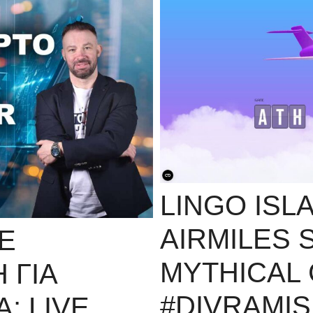
LINGO ISL
AIRMILES 
Ε
MYTHICAL 
 ΓΙΑ
#DIVRAMIS
; LIVE