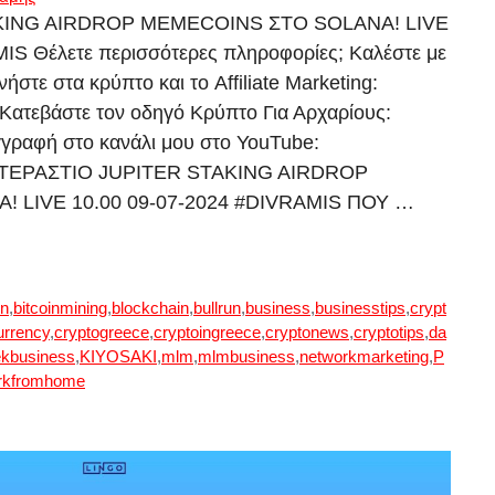
KING AIRDROP MEMECOINS ΣΤΟ SOLANA! LIVE
IS Θέλετε περισσότερες πληροφορίες; Καλέστε με
στε στα κρύπτο και το Affiliate Marketing:
m Κατεβάστε τον οδηγό Κρύπτο Για Αρχαρίους:
 εγγραφή στο κανάλι μου στο YouTube:
tube ΤΕΡΑΣΤΙΟ JUPITER STAKING AIRDROP
 LIVE 10.00 09-07-2024 #DIVRAMIS ΠΟΥ …
in
,
bitcoinmining
,
blockchain
,
bullrun
,
business
,
businesstips
,
crypt
urrency
,
cryptogreece
,
cryptoingreece
,
cryptonews
,
cryptotips
,
da
ekbusiness
,
KIYOSAKI
,
mlm
,
mlmbusiness
,
networkmarketing
,
P
rkfromhome