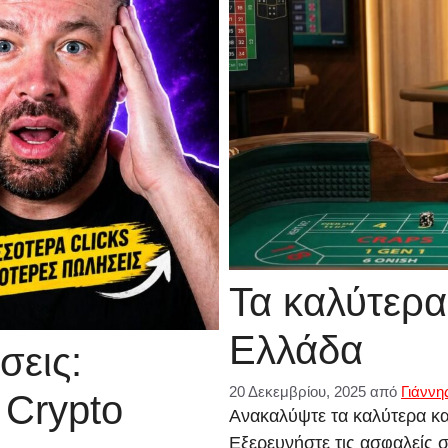
Τα καλύτερα
Ελλάδα
σεις:
20 Δεκεμβρίου, 2025
από
Γιάννη
 Crypto
Ανακαλύψτε τα καλύτερα καζ
Εξερευνήστε τις ασφαλείς σ