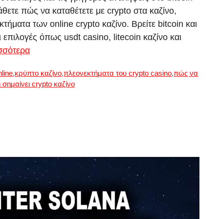
άθετε πώς να καταθέτετε με crypto στα καζίνο,
ήματα των online crypto καζίνο. Βρείτε bitcoin και
επιλογές όπως usdt casino, litecoin καζίνο και
σσότερα
nline
,
κρύπτο καζίνο
,
πλεονεκτήματα του crypto casino
,
πώς να
ι σημαίνει crypto καζίνο