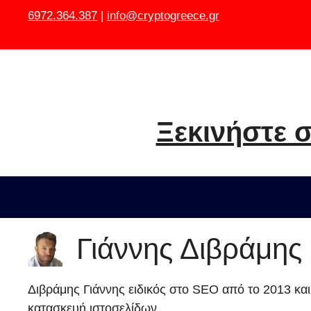
Μετάβαση
6972.364.387
|
info@cryptogreece.gr
σε
περιεχόμενο
Ξεκινήστε σ
Γιάννης Διβράμης
Διβράμης Γιάννης ειδικός στο SEO από το 2013 κα
κατασκευή ιστοσελίδων.