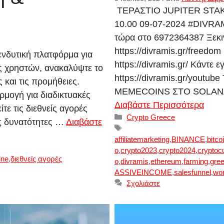
ΤΕΡΑΣΤΙΟ JUPITER STA
10.00 09-07-2024 #DIVRAM
τώρα στο 6972364387 Ξεκινή
https://divramis.gr/freedo
ενδυτική πλατφόρμα για
https://divramis.gr/ Κάντε
ς χρηστών, ανακαλύψτε το
https://divramis.gr/you
 και τις προμήθειες.
MEMECOINS ΣΤΟ SOLANA!
μογή για διαδικτυακές
Διαβάστε Περισσότερα
τε τις διεθνείς αγορές
Κατηγορίες
Crypto Greece
ς δυνατότητες …
Διαβάστε
Ετικέτες
affiliatemarketing
,
BINANCE
,
bitco
o
,
crypto2023
,
crypto2024
,
cryptoc
ine
,
διεθνείς αγορές
o
,
divramis
,
ethereum
,
farming
,
gre
ASSIVEINCOME
,
salesfunnel
,
wo
Σχολιάστε