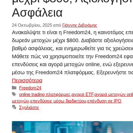
Ασφάλεια
24 Οκτωβρίου, 2025
από
Γιάννης Διβράμης
Ανακαλύψτε τι είναι η Freedom24, η καινοτόμος επ
δωρεάν μετοχών μέχρι $800. Διαβάστε αξιολογήσει
βαθμό ασφάλειας, και ενημερωθείτε για τις χρεώσεις
Μάθετε πώς να χρησιμοποιείτε την Freedom24 εφαρ
επενδύσεις και αγορά μετοχών online, ενώ εξερευνεί
μέσω της Freedom24 πλατφόρμας. Εξερευνήστε τι
Περισσότερα
Κατηγορίες
Freedom24
Ετικέτες
online trading πλατφόρμες
,
αγορά ETF
,
αγορά μετοχών onl
μετοχών
,
επενδύσεις μέσω διαδικτύου
,
επένδυση σε IPO
Σχολιάστε