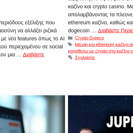
καζίνο και crypto casino. Μ
απολαμβάνοντας τα πλεονεκτ
περιόδους εξέλιξης που
ethereum καζίνο, καθώς και 
μοσύνη να αλλάζει ριζικά
dogecoin …
Διαβάστε Περι
Κατηγορίες
Crypto Greece
με νέα features όπως το AI
Ετικέτες
bitcoin και ethereum καζίνο o
ού περιεχομένου σε social
καταθέσω με crypto στο καζίνο
,
τ
λέον μια …
Διαβάστε
Σχολιάστε