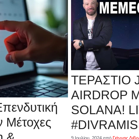
ΤΕΡΑΣΤΙΟ 
AIRDROP 
 Επενδυτική
SOLANA! LI
ν Μέτοχες
#DIVRAMIS
η &
9 Ιουλίου, 2024
από
Γιάννης Διβ