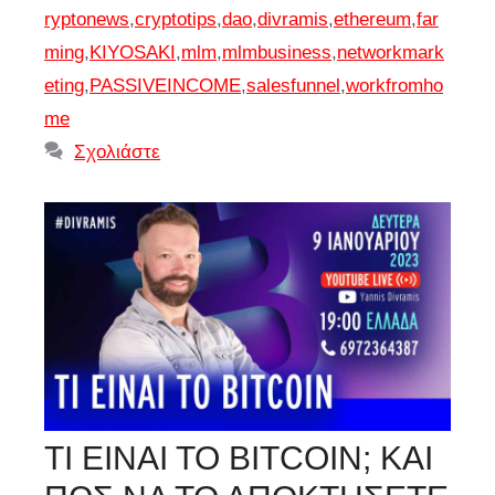
ryptonews
,
cryptotips
,
dao
,
divramis
,
ethereum
,
far
ming
,
KIYOSAKI
,
mlm
,
mlmbusiness
,
networkmark
eting
,
PASSIVEINCOME
,
salesfunnel
,
workfromho
me
Σχολιάστε
ΤΙ ΕΙΝΑΙ ΤΟ BITCOIN; ΚΑΙ