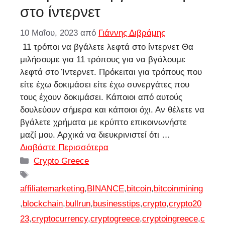
στο ίντερνετ
10 Μαΐου, 2023
από
Γιάννης Διβράμης
11 τρόποι να βγάλετε λεφτά στο ίντερνετ Θα
μιλήσουμε για 11 τρόπους για να βγάλουμε
λεφτά στο Ίντερνετ. Πρόκειται για τρόπους που
είτε έχω δοκιμάσει είτε έχω συνεργάτες που
τους έχουν δοκιμάσει. Κάποιοι από αυτούς
δουλεύουν σήμερα και κάποιοι όχι. Αν θέλετε να
βγάλετε χρήματα με κρύπτο επικοινωνήστε
μαζί μου. Αρχικά να διευκρινιστεί ότι …
Διαβάστε Περισσότερα
Κατηγορίες
Crypto Greece
Ετικέτες
affiliatemarketing
,
BINANCE
,
bitcoin
,
bitcoinmining
,
blockchain
,
bullrun
,
businesstips
,
crypto
,
crypto20
23
,
cryptocurrency
,
cryptogreece
,
cryptoingreece
,
c