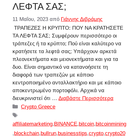
ΛΕΦΤΑ ΣΑΣ;
11 Μαΐου, 2023
από
Γιάννης Διβράμης
ΤΡΑΠΕΖΕΣ Η ΚΡΥΠΤΟ: ΠΟΥ ΝΑ ΚΡΑΤΗΣΕΤΕ
ΤΑ ΛΕΦΤΑ ΣΑΣ; Συμφέρουν περισσότερο οι
τράπεζες ή τα κρύπτο; Πού είναι καλύτερο να
κρατήσετε τα λεφτά σας; Υπάρχουν αρκετά
πλεονεκτήματα και μειονεκτήματα και για τα
δυο. Είναι σημαντικό να κατανοήσετε τη
διαφορά των τραπεζών με κάποιο
κεντροποιημένο ανταλλακτήριο και με κάποιο
αποκεντρωμένο πορτοφόλι. Αρχικά να
διευκρινιστεί ότι …
Διαβάστε Περισσότερα
Κατηγορίες
Crypto Greece
Ετικέτες
affiliatemarketing
,
BINANCE
,
bitcoin
,
bitcoinmining
,
blockchain
,
bullrun
,
businesstips
,
crypto
,
crypto20