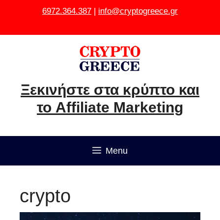
Μετάβαση
6972.364.387
|
info@cryptogreece.gr
σε
περιεχόμενο
Ξεκινήστε στα κρύπτο και
το Affiliate Marketing
Menu
crypto