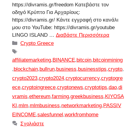
https://divramis.gr/freedom Κατεβάστε τον
οδηγό Κρύπτο Για Αρχαρίους:
https://divramis.gr/ Κάντε εγγραφή στο κανάλι
μου στο YouTube: https://divramis.gr/youtube
LINGO ISLAND …
Διαβάστε Περισσότερα
Κατηγορίες
Crypto Greece
Ετικέτες
affiliatemarketing
,
BINANCE
,
bitcoin
,
bitcoinmining
,
blockchain
,
bullrun
,
business
,
businesstips
,
crypto
,
crypto2023
,
crypto2024
,
cryptocurrency
,
cryptogre
ece
,
cryptoingreece
,
cryptonews
,
cryptotips
,
dao
,
di
vramis
,
ethereum
,
farming
,
greekbusiness
,
KIYOSA
KI
,
mlm
,
mlmbusiness
,
networkmarketing
,
PASSIV
EINCOME
,
salesfunnel
,
workfromhome
Σχολιάστε