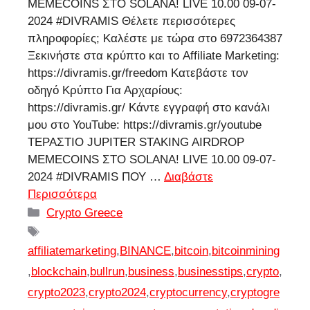
MEMECOINS ΣΤΟ SOLANA! LIVE 10.00 09-07-
2024 #DIVRAMIS Θέλετε περισσότερες
πληροφορίες; Καλέστε με τώρα στο 6972364387
Ξεκινήστε στα κρύπτο και το Affiliate Marketing:
https://divramis.gr/freedom Κατεβάστε τον
οδηγό Κρύπτο Για Αρχαρίους:
https://divramis.gr/ Κάντε εγγραφή στο κανάλι
μου στο YouTube: https://divramis.gr/youtube
ΤΕΡΑΣΤΙΟ JUPITER STAKING AIRDROP
MEMECOINS ΣΤΟ SOLANA! LIVE 10.00 09-07-
2024 #DIVRAMIS ΠΟΥ …
Διαβάστε
Περισσότερα
Κατηγορίες
Crypto Greece
Ετικέτες
affiliatemarketing
,
BINANCE
,
bitcoin
,
bitcoinmining
,
blockchain
,
bullrun
,
business
,
businesstips
,
crypto
,
crypto2023
,
crypto2024
,
cryptocurrency
,
cryptogre