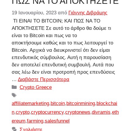
ΠΩΣ ΝΑ ΤΟ ΑΠΟΚΤΗΣΕΤΕ
19 Ιανουαρίου, 2023
από
Γιάννης Διβράμης
ΤΙ ΕΙΝΑΙ ΤΟ BITCOIN; ΚΑΙ ΠΩΣ ΝΑ ΤΟ
ΑΠΟΚΤΗΣΕΤΕ Σε αυτό το άρθρο θα δούμε τι
είναι το Bitcoin και πως να το
αποκτήσουμε καθώς και το πως λειτουργεί το
Bitcoin. Αρχικά να διευκρινιστεί ότι δεν είμαι
επενδυτικός σύμβουλος. Αυτή η παρουσίαση
δεν αποτελεί επενδυτική συμβουλή. Αυτά που
σας λέω δεν είναι προτροπή προς επενδύσεις
…
Διαβάστε Περισσότερα
Κατηγορίες
Crypto Greece
Ετικέτες
affiliatemarketing
,
bitcoin
,
bitcoinmining
,
blockchai
n
,
crypto
,
cryptocurrency
,
cryptonews
,
divramis
,
eth
ereum
,
farming
,
salesfunnel
Σχολιάστε