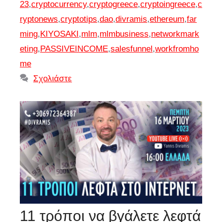
23
,
cryptocurrency
,
cryptogreece
,
cryptoingreece
,
c
ryptonews
,
cryptotips
,
dao
,
divramis
,
ethereum
,
far
ming
,
KIYOSAKI
,
mlm
,
mlmbusiness
,
networkmark
eting
,
PASSIVEINCOME
,
salesfunnel
,
workfromho
me
Σχολιάστε
11 τρόποι να βγάλετε λεφτά