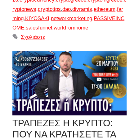
ryptonews
,
cryptotips
,
dao
,
divramis
,
ethereum
,
far
ming
,
KIYOSAKI
,
networkmarketing
,
PASSIVEINC
OME
,
salesfunnel
,
workfromhome
Σχολιάστε
ΤΡΑΠΕΖΕΣ Η ΚΡΥΠΤΟ:
ΠΟΥ ΝΑ ΚΡΑΤΗΣΕΤΕ ΤΑ