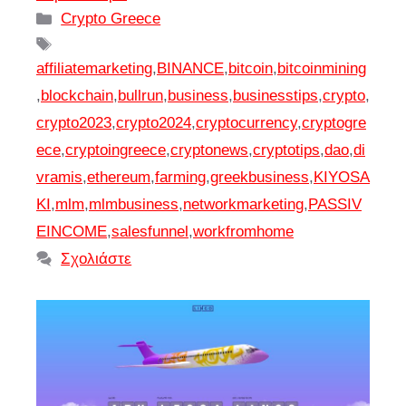
Κατηγορίες
Crypto Greece
Ετικέτες
affiliatemarketing
,
BINANCE
,
bitcoin
,
bitcoinmining
,
blockchain
,
bullrun
,
business
,
businesstips
,
crypto
,
crypto2023
,
crypto2024
,
cryptocurrency
,
cryptogre
ece
,
cryptoingreece
,
cryptonews
,
cryptotips
,
dao
,
di
vramis
,
ethereum
,
farming
,
greekbusiness
,
KIYOSA
KI
,
mlm
,
mlmbusiness
,
networkmarketing
,
PASSIV
EINCOME
,
salesfunnel
,
workfromhome
Σχολιάστε