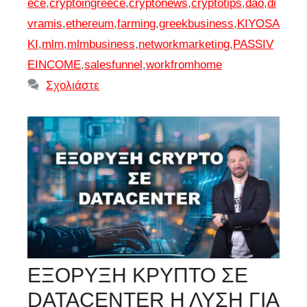
ece
,
cryptoingreece
,
cryptonews
,
cryptotips
,
dao
,
di
vramis
,
ethereum
,
farming
,
greekbusiness
,
KIYOSA
KI
,
mlm
,
mlmbusiness
,
networkmarketing
,
PASSIV
EINCOME
,
salesfunnel
,
workfromhome
Σχολιάστε
ΕΞΟΡΥΞΗ ΚΡΥΠΤΟ ΣΕ
DATACENTER Η ΛΥΣΗ ΓΙΑ