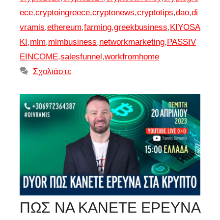
ece
,
cryptoingreece
,
cryptonews
,
cryptotips
,
dao
,
di
vramis
,
ethereum
,
farming
,
greekbusiness
,
KIYOSA
KI
,
mlm
,
mlmbusiness
,
networkmarketing
,
PASSIV
EINCOME
,
salesfunnel
,
workfromhome
Σχολιάστε
ΠΩΣ ΝΑ ΚΑΝΕΤΕ ΕΡΕΥΝΑ