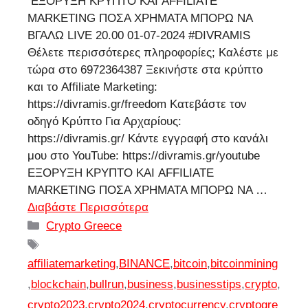
ΕΞΟΡΥΞΗ ΚΡΥΠΤΟ ΚΑΙ AFFILIATE
MARKETING ΠΟΣΑ ΧΡΗΜΑΤΑ ΜΠΟΡΩ ΝΑ
ΒΓΑΛΩ LIVE 20.00 01-07-2024 #DIVRAMIS
Θέλετε περισσότερες πληροφορίες; Καλέστε με
τώρα στο 6972364387 Ξεκινήστε στα κρύπτο
και το Affiliate Marketing:
https://divramis.gr/freedom Κατεβάστε τον
οδηγό Κρύπτο Για Αρχαρίους:
https://divramis.gr/ Κάντε εγγραφή στο κανάλι
μου στο YouTube: https://divramis.gr/youtube
ΕΞΟΡΥΞΗ ΚΡΥΠΤΟ ΚΑΙ AFFILIATE
MARKETING ΠΟΣΑ ΧΡΗΜΑΤΑ ΜΠΟΡΩ ΝΑ …
Διαβάστε Περισσότερα
Κατηγορίες
Crypto Greece
Ετικέτες
affiliatemarketing
,
BINANCE
,
bitcoin
,
bitcoinmining
,
blockchain
,
bullrun
,
business
,
businesstips
,
crypto
,
crypto2023
,
crypto2024
,
cryptocurrency
,
cryptogre