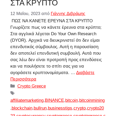
ΣΤΑ ΚΡΥΠΤΟ
12 Μαΐου, 2023
από
Γιάννης Διβράμης
ΠΩΣ ΝΑ ΚΑΝΕΤΕ ΕΡΕΥΝΑ ΣΤΑ ΚΡΥΠΤΟ
Γνωρίζετε πως να κάνετε έρευνα στα κρύπτο;
Στα αγγλικά λέγεται Do Your Own Research
(DYOR). Αρχικά να διευκρινιστεί ότι δεν είμαι
επενδυτικός σύμβουλος. Αυτή η παρουσίαση
δεν αποτελεί επενδυτική συμβουλή. Αυτά που
σας λέω δεν είναι προτροπή προς επενδύσεις
και να πουλήσετε το σπίτι σας για να
αγοράσετε κρυπτονομίσματα. …
Διαβάστε
Περισσότερα
Κατηγορίες
Crypto Greece
Ετικέτες
affiliatemarketing
,
BINANCE
,
bitcoin
,
bitcoinmining
,
blockchain
,
bullrun
,
businesstips
,
crypto
,
crypto20
23
,
cryptocurrency
,
cryptogreece
,
cryptoingreece
,
c