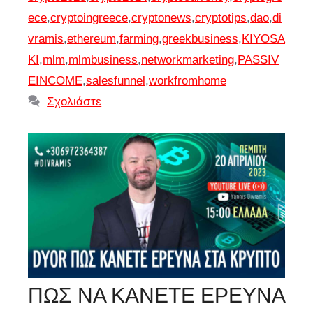
ece
,
cryptoingreece
,
cryptonews
,
cryptotips
,
dao
,
di
vramis
,
ethereum
,
farming
,
greekbusiness
,
KIYOSA
KI
,
mlm
,
mlmbusiness
,
networkmarketing
,
PASSIV
EINCOME
,
salesfunnel
,
workfromhome
Σχολιάστε
ΠΩΣ ΝΑ ΚΑΝΕΤΕ ΕΡΕΥΝΑ