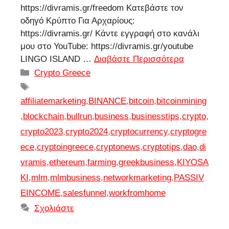
https://divramis.gr/freedom Κατεβάστε τον
οδηγό Κρύπτο Για Αρχαρίους:
https://divramis.gr/ Κάντε εγγραφή στο κανάλι
μου στο YouTube: https://divramis.gr/youtube
LINGO ISLAND …
Διαβάστε Περισσότερα
Κατηγορίες
Crypto Greece
Ετικέτες
affiliatemarketing
,
BINANCE
,
bitcoin
,
bitcoinmining
,
blockchain
,
bullrun
,
business
,
businesstips
,
crypto
,
crypto2023
,
crypto2024
,
cryptocurrency
,
cryptogre
ece
,
cryptoingreece
,
cryptonews
,
cryptotips
,
dao
,
di
vramis
,
ethereum
,
farming
,
greekbusiness
,
KIYOSA
KI
,
mlm
,
mlmbusiness
,
networkmarketing
,
PASSIV
EINCOME
,
salesfunnel
,
workfromhome
Σχολιάστε