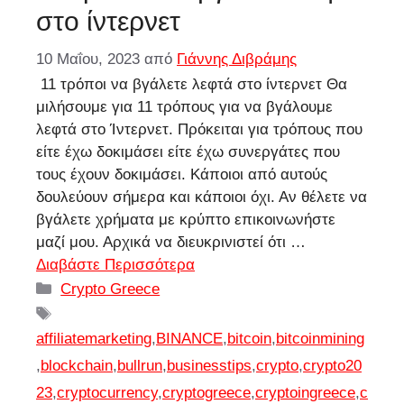
στο ίντερνετ
10 Μαΐου, 2023
από
Γιάννης Διβράμης
11 τρόποι να βγάλετε λεφτά στο ίντερνετ Θα
μιλήσουμε για 11 τρόπους για να βγάλουμε
λεφτά στο Ίντερνετ. Πρόκειται για τρόπους που
είτε έχω δοκιμάσει είτε έχω συνεργάτες που
τους έχουν δοκιμάσει. Κάποιοι από αυτούς
δουλεύουν σήμερα και κάποιοι όχι. Αν θέλετε να
βγάλετε χρήματα με κρύπτο επικοινωνήστε
μαζί μου. Αρχικά να διευκρινιστεί ότι …
Διαβάστε Περισσότερα
Κατηγορίες
Crypto Greece
Ετικέτες
affiliatemarketing
,
BINANCE
,
bitcoin
,
bitcoinmining
,
blockchain
,
bullrun
,
businesstips
,
crypto
,
crypto20
23
,
cryptocurrency
,
cryptogreece
,
cryptoingreece
,
c