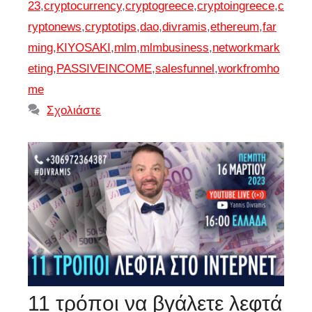
23
,
cryptocurrency
,
cryptogreece
,
cryptoingreece
,
c
ryptonews
,
cryptotips
,
dao
,
divramis
,
ethereum
,
far
ming
,
KIYOSAKI
,
mlm
,
mlmbusiness
,
networkmark
eting
,
PASSIVEINCOME
,
salesfunnel
,
workfromho
me
Σχολιάστε
11 τρόποι να βγάλετε λεφτά