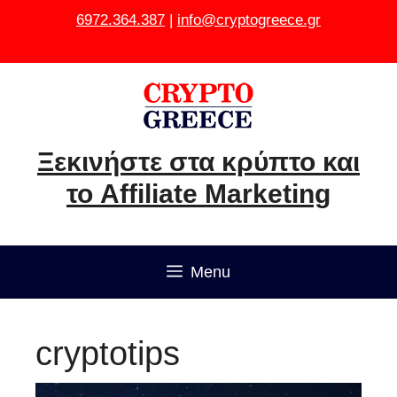
Μετάβαση
6972.364.387
|
info@cryptogreece.gr
σε
περιεχόμενο
Ξεκινήστε στα κρύπτο και
το Affiliate Marketing
Menu
cryptotips