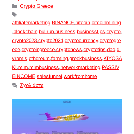
Κατηγορίες
Crypto Greece
Ετικέτες
affiliatemarketing
,
BINANCE
,
bitcoin
,
bitcoinmining
,
blockchain
,
bullrun
,
business
,
businesstips
,
crypto
,
crypto2023
,
crypto2024
,
cryptocurrency
,
cryptogre
ece
,
cryptoingreece
,
cryptonews
,
cryptotips
,
dao
,
di
vramis
,
ethereum
,
farming
,
greekbusiness
,
KIYOSA
KI
,
mlm
,
mlmbusiness
,
networkmarketing
,
PASSIV
EINCOME
,
salesfunnel
,
workfromhome
Σχολιάστε