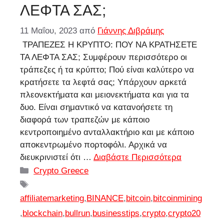
ΛΕΦΤΑ ΣΑΣ;
11 Μαΐου, 2023
από
Γιάννης Διβράμης
ΤΡΑΠΕΖΕΣ Η ΚΡΥΠΤΟ: ΠΟΥ ΝΑ ΚΡΑΤΗΣΕΤΕ
ΤΑ ΛΕΦΤΑ ΣΑΣ; Συμφέρουν περισσότερο οι
τράπεζες ή τα κρύπτο; Πού είναι καλύτερο να
κρατήσετε τα λεφτά σας; Υπάρχουν αρκετά
πλεονεκτήματα και μειονεκτήματα και για τα
δυο. Είναι σημαντικό να κατανοήσετε τη
διαφορά των τραπεζών με κάποιο
κεντροποιημένο ανταλλακτήριο και με κάποιο
αποκεντρωμένο πορτοφόλι. Αρχικά να
διευκρινιστεί ότι …
Διαβάστε Περισσότερα
Κατηγορίες
Crypto Greece
Ετικέτες
affiliatemarketing
,
BINANCE
,
bitcoin
,
bitcoinmining
,
blockchain
,
bullrun
,
businesstips
,
crypto
,
crypto20