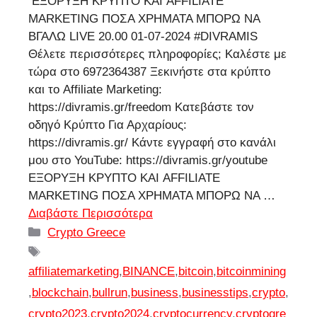
ΕΞΟΡΥΞΗ ΚΡΥΠΤΟ ΚΑΙ AFFILIATE
MARKETING ΠΟΣΑ ΧΡΗΜΑΤΑ ΜΠΟΡΩ ΝΑ
ΒΓΑΛΩ LIVE 20.00 01-07-2024 #DIVRAMIS
Θέλετε περισσότερες πληροφορίες; Καλέστε με
τώρα στο 6972364387 Ξεκινήστε στα κρύπτο
και το Affiliate Marketing:
https://divramis.gr/freedom Κατεβάστε τον
οδηγό Κρύπτο Για Αρχαρίους:
https://divramis.gr/ Κάντε εγγραφή στο κανάλι
μου στο YouTube: https://divramis.gr/youtube
ΕΞΟΡΥΞΗ ΚΡΥΠΤΟ ΚΑΙ AFFILIATE
MARKETING ΠΟΣΑ ΧΡΗΜΑΤΑ ΜΠΟΡΩ ΝΑ …
Διαβάστε Περισσότερα
Κατηγορίες
Crypto Greece
Ετικέτες
affiliatemarketing
,
BINANCE
,
bitcoin
,
bitcoinmining
,
blockchain
,
bullrun
,
business
,
businesstips
,
crypto
,
crypto2023
,
crypto2024
,
cryptocurrency
,
cryptogre