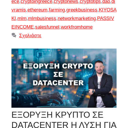
ece
,
cryptoingreece
,
cryptonews
,
cryptotips
,
dao
,
di
vramis
,
ethereum
,
farming
,
greekbusiness
,
KIYOSA
KI
,
mlm
,
mlmbusiness
,
networkmarketing
,
PASSIV
EINCOME
,
salesfunnel
,
workfromhome
Σχολιάστε
ΕΞΟΡΥΞΗ ΚΡΥΠΤΟ ΣΕ
DATACENTER Η ΛΥΣΗ ΓΙΑ