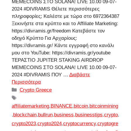
MEMECOINS ΣΤΟ SOLANA! LIVE 10.00 09-07-
2024 #DIVRAMIS Θέλετε περισσότερες
πληροφορίες; Καλέστε με τώρα στο 6972364387
Ξεκινήστε στα κρύπτο και το Affiliate Marketing:
https://divramis.gr/freedom Κατεβάστε τον
οδηγό Κρύπτο Για Αρχαρίους:
https://divramis.gr/ Κάντε εγγραφή στο κανάλι
μου στο YouTube: https://divramis.gr/youtube
ΤΕΡΑΣΤΙΟ JUPITER STAKING AIRDROP
MEMECOINS ΣΤΟ SOLANA! LIVE 10.00 09-07-
2024 #DIVRAMIS ΠΟΥ …
Διαβάστε
Περισσότερα
Κατηγορίες
Crypto Greece
Ετικέτες
affiliatemarketing
,
BINANCE
,
bitcoin
,
bitcoinmining
,
blockchain
,
bullrun
,
business
,
businesstips
,
crypto
,
crypto2023
,
crypto2024
,
cryptocurrency
,
cryptogre