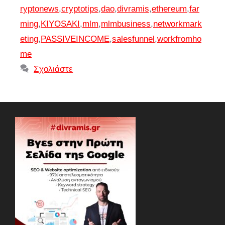
ryptonews
,
cryptotips
,
dao
,
divramis
,
ethereum
,
far
ming
,
KIYOSAKI
,
mlm
,
mlmbusiness
,
networkmark
eting
,
PASSIVEINCOME
,
salesfunnel
,
workfromho
me
Σχολιάστε