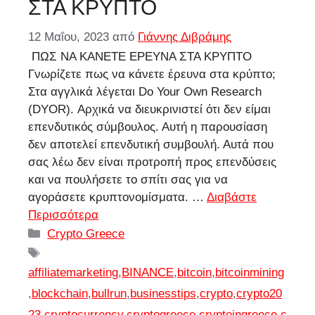
ΣΤΑ ΚΡΥΠΤΟ
12 Μαΐου, 2023
από
Γιάννης Διβράμης
ΠΩΣ ΝΑ ΚΑΝΕΤΕ ΕΡΕΥΝΑ ΣΤΑ ΚΡΥΠΤΟ
Γνωρίζετε πως να κάνετε έρευνα στα κρύπτο;
Στα αγγλικά λέγεται Do Your Own Research
(DYOR). Αρχικά να διευκρινιστεί ότι δεν είμαι
επενδυτικός σύμβουλος. Αυτή η παρουσίαση
δεν αποτελεί επενδυτική συμβουλή. Αυτά που
σας λέω δεν είναι προτροπή προς επενδύσεις
και να πουλήσετε το σπίτι σας για να
αγοράσετε κρυπτονομίσματα. …
Διαβάστε
Περισσότερα
Κατηγορίες
Crypto Greece
Ετικέτες
affiliatemarketing
,
BINANCE
,
bitcoin
,
bitcoinmining
,
blockchain
,
bullrun
,
businesstips
,
crypto
,
crypto20
23
,
cryptocurrency
,
cryptogreece
,
cryptoingreece
,
c